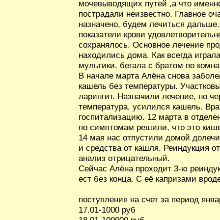
мочевыводящих путей ,а что именн
пострадали неизвестно. Главное оч
назначено, будем лечиться дальше.
показатели крови удовлетворительн
сохранялось. Основное лечение пр
находились дома. Как всегда играла
мультики, бегала с братом по комна
В начале марта Алёна снова забол
кашель без температуры. Участков
ларингит. Назначили лечение, но ч
температура, усилился кашель. Вр
госпитализацию. 12 марта в отделе
по симптомам решили, что это кише
14 мая нас отпустили домой долечи
и средства от кашля. Реиндукция о
анализ отрицательный.
Сейчас Алёна проходит 3-ю реинду
ест без конца. С её капризами врод
поступления на счет за период янва
17.01-1000 руб
18.01-100000 руб