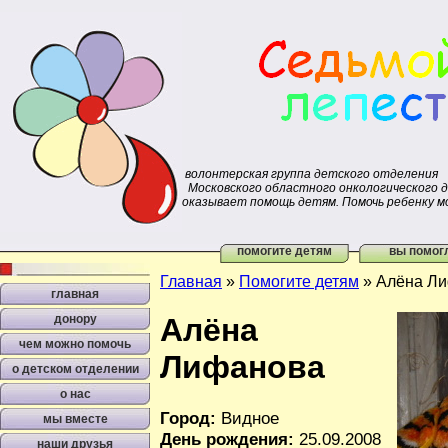
волонтерская группа детского отделения
Московского областного онкологического 
оказывает помощь детям. Помочь ребенку м
помогите детям
вы помог
Главная
»
Помогите детям
»
Алёна Л
главная
донору
Алёна
чем можно помочь
Лифанова
о детском отделении
о нас
Город:
Видное
мы вместе
День рождения:
25.09.2008
наши друзья