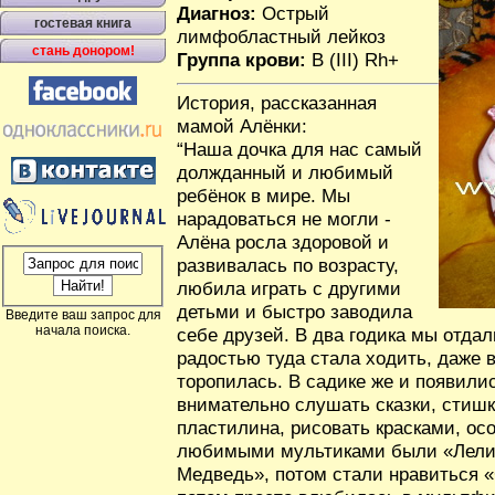
Диагноз:
Острый
гостевая книга
лимфобластный лейкоз
стань донором!
Группа крови:
B (III) Rh+
История, рассказанная
мамой Алёнки:
“Наша дочка для нас самый
должданный и любимый
ребёнок в мире. Мы
нарадоваться не могли -
Алёна росла здоровой и
развивалась по возрасту,
любила играть с другими
детьми и быстро заводила
Введите ваш запрос для
начала поиска.
себе друзей. В два годика мы отдали
радостью туда стала ходить, даже 
торопилась. В садике же и появили
внимательно слушать сказки, стишк
пластилина, рисовать красками, о
любимыми мультиками были «Лелик
Медведь», потом стали нравиться 