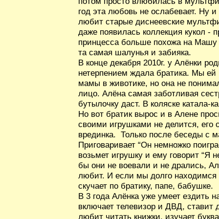
потом просто влюбилась в мультф
год эта любовь не ослабевает. Ну и 
любит старые диснеевские мультфи
даже появилась коллекция кукол - п
принцесса больше похожа на Машу 
та самая шалунья и забияка.
В конце декабря 2010г. у Алёнки ро
нетерпением ждала братика. Мы ей 
мамы в животике, но она не понима
лицо. Алёна самая заботливая сестр
бутылочку даст. В коляске катала-к
Но вот братик вырос и в Алене про
своими игрушками не делится, его 
врединка. Только после беседы с м
Приговаривает “Он немножко поиграе
возьмет игрушку и ему говорит “Я н
бы они не воевали и не дрались, Ал
любит. И если мы долго находимся 
скучает по братику, папе, бабушке.
В 3 года Алёнка уже умеет ездить н
включает телевизор и ДВД, ставит 
любит читать книжки, изучает букв