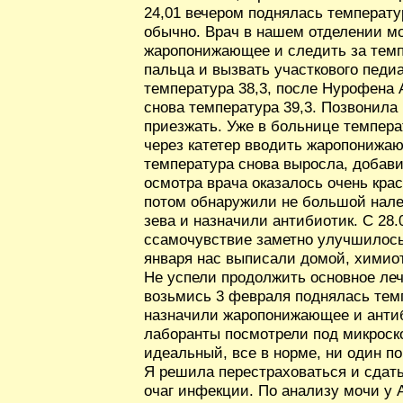
24,01 вечером поднялась температура
обычно. Врач в нашем отделении мо
жаропонижающее и следить за темпе
пальца и вызвать участкового педи
температура 38,3, после Нурофена А
снова температура 39,3. Позвонила 
приезжать. Уже в больнице темпера
через катетер вводить жаропонижаю
температура снова выросла, добави
осмотра врача оказалось очень кра
потом обнаружили не большой нале
зева и назначили антибиотик. С 28
ссамочувствие заметно улучшилось,
января нас выписали домой, химио
Не успели продолжить основное лече
возьмись 3 февраля поднялась темп
назначили жаропонижающее и антиб
лаборанты посмотрели под микроск
идеальный, все в норме, ни один по
Я решила перестраховаться и сдать
очаг инфекции. По анализу мочи у 