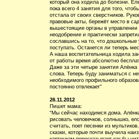
который она ходила до болезни. Ел
пока всего 4 занятия для того, что
отстала от своих сверстников. Руко
правовые акты, бережёт место в са
вышестоящие органы в управлении 
неодобрение и практически запрети
сославшись на то, что дошкольные
поступать. Останется ли теперь мес
А наша воспитательница ходила за
от работы время абсолютно бесплатн
Даже за эти четыре занятия Алёнка
слова. Теперь буду заниматься с не
необходимого профильного образов
постоянно отвлекает”
26.11.2012
Пишет мама:
“Мы сейчас находимся дома. Алёнк
рисовать человечков, солнышко, ело
считать, поет песенки из мультико
сказки, которые почти выучила наизу
картинкам пересказывает как бы чит