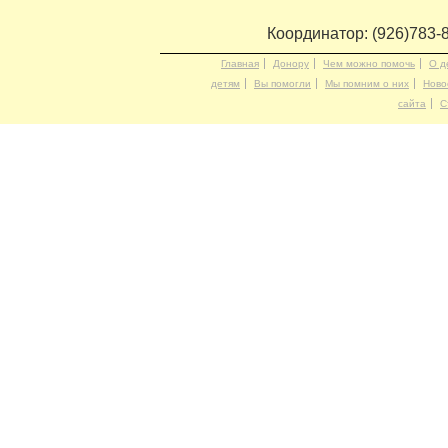
Координатор: (926)783-
Главная
Донору
Чем можно помочь
О д
детям
Вы помогли
Мы помним о них
Ново
сайта
С