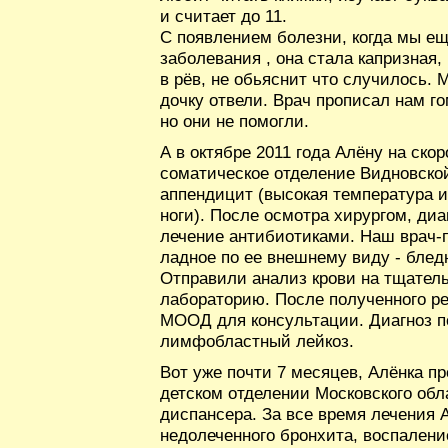
и считает до 11.
С появлением болезни, когда мы ещ
заболевания , она стала капризная, 
в рёв, не обьяснит что случилось.
дочку отвели. Врач прописал нам г
но они не помогли.
А в октябре 2011 года Алёну на ско
соматическое отделение Видновско
аппендицит (высокая температура и
ноги). После осмотра хирургом, ди
лечение антибиотиками. Наш врач-п
ладное по ее внешнему виду - бледн
Отправили анализ крови на тщател
лабораторию. После полученного ре
МООД для консультации. Диагноз п
лимфобластный лейкоз.
Вот уже почти 7 месяцев, Алёнка п
детском отделении Московского обл
диспансера. За все время лечения 
недолеченного бронхита, воспаление