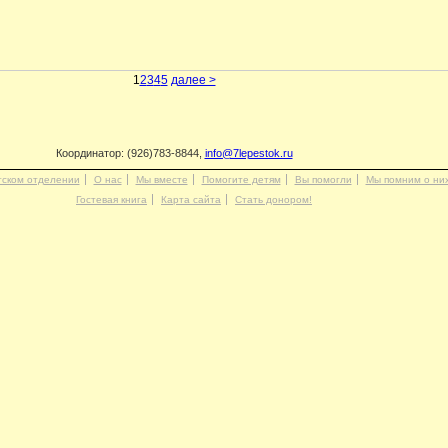
1
2
3
4
5
далее >
Координатор: (926)783-8844,
info@7lepestok.ru
тском отделении
О нас
Мы вместе
Помогите детям
Вы помогли
Мы помним о ни
Гостевая книга
Карта сайта
Стать донором!