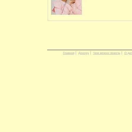
Главная
Донору
Чем можно помочь
О де