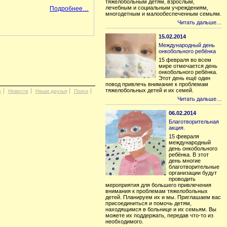
тяжелобольным детям, взрослым,
лечебным и социальным учреждениям,
Подробнее…
многодетным и малообеспеченным семьям.
Читать дальше…
15.02.2014
Международный день
онкобольного ребёнка
15 февраля во всем
мире отмечается день
онкобольного ребёнка.
Этот день ещё один
повод привлечь внимание к проблемам
тяжелобольных детей и их семей.
х
Новости
Наши друзья
Поиск
Читать дальше…
06.02.2014
Благотворительная
акция.
15 февраля
международный
день онкобольного
ребёнка. В этот
день многие
благотворительные
организации будут
проводить
мероприятия для большего привлечения
внимания к проблемам тяжелобольных
детей. Планируем их и мы. Приглашаем вас
присоединиться и помочь детям,
находящимся в больнице и их семьям. Вы
можете их поддержать, передав что-то из
необходимого.