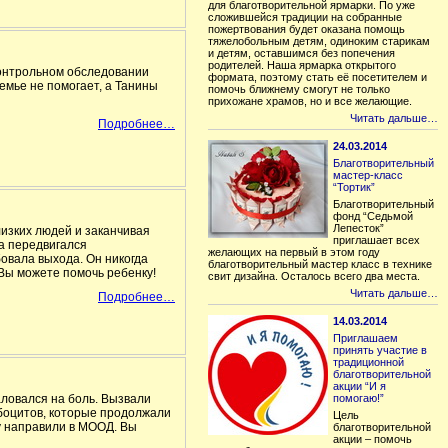
для благотворительной ярмарки. По уже
сложившейся традиции на собранные
пожертвования будет оказана помощь
тяжелобольным детям, одиноким старикам
и детям, оставшимся без попечения
родителей. Наша ярмарка открытого
 контрольном обследовании
формата, поэтому стать её посетителем и
емье не помогает, а Танины
помочь ближнему смогут не только
прихожане храмов, но и все желающие.
Читать дальше…
Подробнее…
24.03.2014
Благотворительный
мастер-класс
“Тортик”
Благотворительный
фонд “Седьмой
Лепесток”
лизких людей и заканчивая
приглашает всех
ка передвигался
желающих на первый в этом году
бовала выхода. Он никогда
благотворительный мастер класс в технике
 Вы можете помочь ребенку!
свит дизайна. Осталось всего два места.
Читать дальше…
Подробнее…
14.03.2014
Приглашаем
принять участие в
традиционной
благотворительной
акции “И я
жаловался на боль. Вызвали
помогаю!”
боцитов, которые продолжали
Цель
ку направили в МООД. Вы
благотворительной
акции – помочь