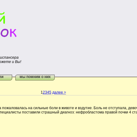
диспансера
ожете и Вы!
ли
мы помним о них
1
2
3
4
5
далее >
 пожаловалась на сильные боли в животе и вздутие. Боль не отступала, дево
специалисты поставили страшный диагноз: нефробластома правой почки 4 ста