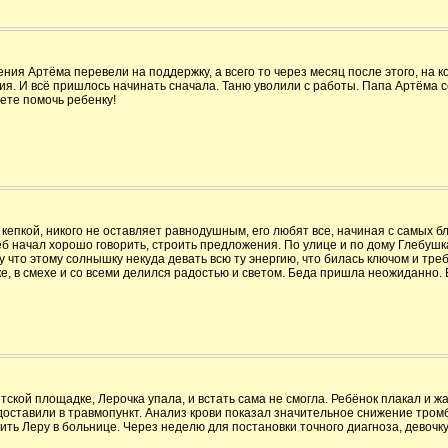
ения Артёма перевели на поддержку, а всего то через месяц после этого, на
я. И всё пришлось начинать сначала. Таню уволили с работы. Папа Артёма с
ете помочь ребенку!
кепкой, никого не оставляет равнодушным, его любят все, начиная с самых б
леб начал хорошо говорить, строить предложения. По улице и по дому Глебуш
 что этому солнышку некуда девать всю ту энергию, что билась ключом и тре
ке, в смехе и со всеми делился радостью и светом. Беда пришла неожиданно.
детской площадке, Лерочка упала, и встать сама не смогла. Ребёнок плакал и 
оставили в травмопункт. Анализ крови показал значительное снижение тром
ить Леру в больнице. Через неделю для постановки точного диагноза, девоч