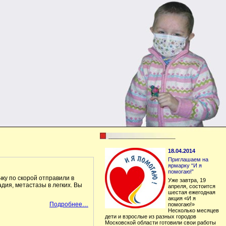
18.04.2014
Приглашаем на
ярмарку “И я
помогаю!”
чку по скорой отправили в
Уже завтра, 19
дия, метастазы в легких. Вы
апреля, состоится
шестая ежегодная
акция «И я
Подробнее…
помогаю!»
Несколько месяцев
дети и взрослые из разных городов
Московской области готовили свои работы