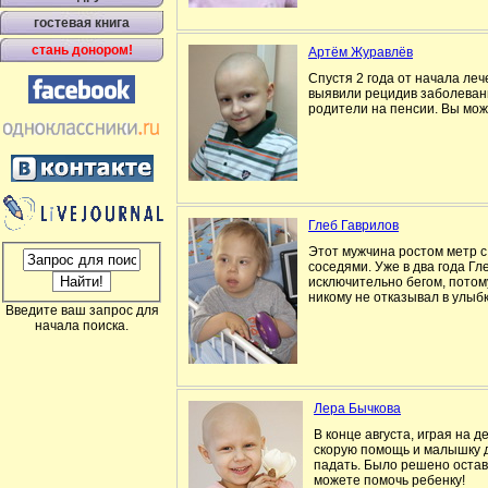
гостевая книга
стань донором!
Артём Журавлёв
Спустя 2 года от начала леч
выявили рецидив заболевани
родители на пенсии. Вы мож
Глеб Гаврилов
Этот мужчина ростом метр с 
соседями. Уже в два года Г
исключительно бегом, потому
никому не отказывал в улыб
Введите ваш запрос для
начала поиска.
Лера Бычкова
В конце августа, играя на 
скорую помощь и малышку д
падать. Было решено остав
можете помочь ребенку!