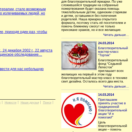
для благотворительной ярмарки. По уже
сложившейся традиции на собранные
пожертвования будет оказана помощь
иотерапии, стало возможным
тяжелобольным детям, одиноким старикам
во излечиваемых людей, но
и детям, оставшимся без попечения
родителей. Наша ярмарка открытого
формата, поэтому стать её посетителем и
помочь ближнему смогут не только
прихожане храмов, но и все желающие.
ие, приходя один раз, чтобы
Читать дальше…
24.03.2014
Благотворительный
., 24 декабря
2002 г
., 22 августа
мастер-класс
дицинское обследование…
“Тортик”
Благотворительный
фонд “Седьмой
Лепесток”
овести для нас небольшую
приглашает всех
желающих на первый в этом году
благотворительный мастер класс в технике
свит дизайна. Осталось всего два места.
Читать дальше…
14.03.2014
Приглашаем
х
Новости
Наши друзья
Поиск
принять участие в
традиционной
благотворительной
акции “И я
помогаю!”
Цель
благотворительной
акции – помочь