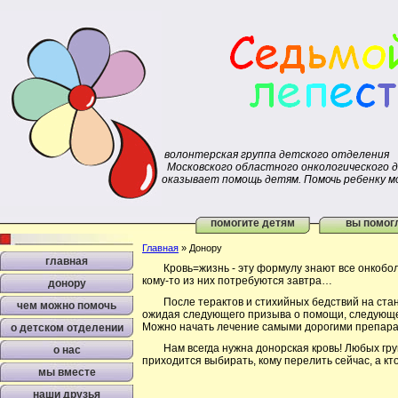
волонтерская группа детского отделения
Московского областного онкологического 
оказывает помощь детям. Помочь ребенку м
помогите детям
вы помог
Главная
»
Донору
главная
Кровь=жизнь - эту формулу знают все онкобольн
кому-то из них потребуются завтра…
донору
После терактов и стихийных бедствий на станц
чем можно помочь
ожидая следующего призыва о помощи, следующей 
Можно начать лечение самыми дорогими препарат
о детском отделении
Нам всегда нужна донорская кровь! Любых групп 
о нас
приходится выбирать, кому перелить сейчас, а 
мы вместе
наши друзья