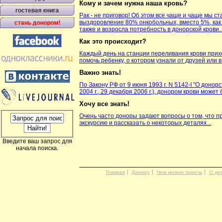
Кому и зачем нужна наша кровь?
гостевая книга
Рак - не приговор! Об этом все чаще и чаще мы с
выздоровление 80% онкобольных, вместо 5%, как
стань донором!
также и возросла потребность в донорской крови
Как это происходит?
Каждый день на станции переливания крови прихо
помочь ребенку, о котором узнали от друзей или
Важно знать!
По Закону РФ от 9 июня 1993 г. N 5142-I "О донор
2004 г
., 29 декабря
2006 г
.), донором крови може
Хочу все знать!
Очень часто доноры задают вопросы о том, что 
экскурсию и рассказать о некоторых деталях..
.
Введите ваш запрос для
начала поиска.
Главная
Донору
Чем можно помочь
О де