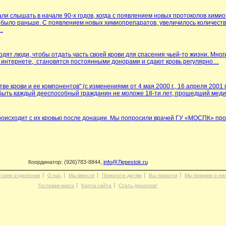
тали слышать в начале 90-х годов, когда с появлением новых протоколов хим
 было раньше. С появлением новых химиопрепаратов, увеличилось количест
…
дят люди, чтобы отдать часть своей крови для спасения чьей-то жизни. Мног
 в интернете, становятся постоянными донорами и сдают кровь регулярно…
стве крови и ее компонентов" (с изменениями от 4 мая
2000 г
., 16 апреля
2001 г
т быть каждый дееспособный гражданин не моложе 18-ти лет, прошедший ме
происходит с их кровью после донации. Мы попросили врачей ГУ «МОСПК» пр
Координатор: (926)783-8844,
info@7lepestok.ru
тском отделении
О нас
Мы вместе
Помогите детям
Вы помогли
Мы помним о ни
Гостевая книга
Карта сайта
Стать донором!