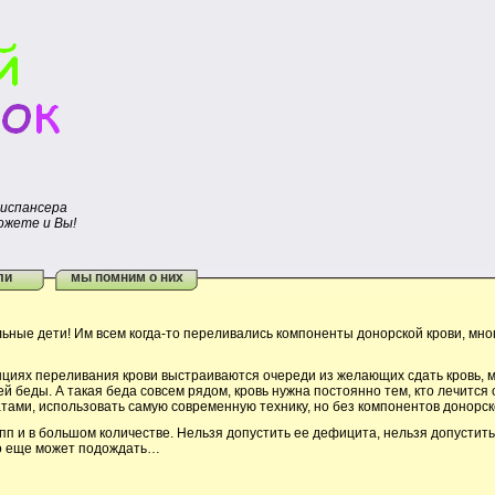
диспансера
ожете и Вы!
ли
мы помним о них
ые дети! Им всем когда-то переливались компоненты донорской крови, мно
иях переливания крови выстраиваются очереди из желающих сдать кровь, 
беды. А такая беда совсем рядом, кровь нужна постоянно тем, кто лечится 
ами, использовать самую современную технику, но без компонентов донорско
и в большом количестве. Нельзя допустить ее дефицита, нельзя допустить 
кто еще может подождать…