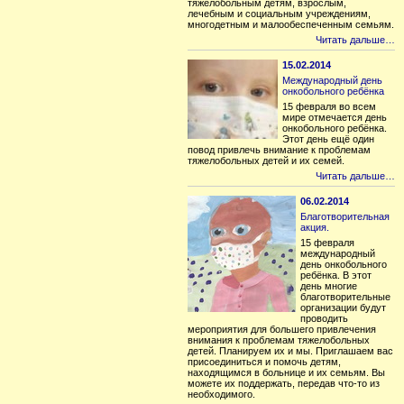
тяжелобольным детям, взрослым,
лечебным и социальным учреждениям,
многодетным и малообеспеченным семьям.
Читать дальше…
15.02.2014
Международный день
онкобольного ребёнка
15 февраля во всем
мире отмечается день
онкобольного ребёнка.
Этот день ещё один
повод привлечь внимание к проблемам
тяжелобольных детей и их семей.
Читать дальше…
06.02.2014
Благотворительная
акция.
15 февраля
международный
день онкобольного
ребёнка. В этот
день многие
благотворительные
организации будут
проводить
мероприятия для большего привлечения
внимания к проблемам тяжелобольных
детей. Планируем их и мы. Приглашаем вас
присоединиться и помочь детям,
находящимся в больнице и их семьям. Вы
можете их поддержать, передав что-то из
необходимого.