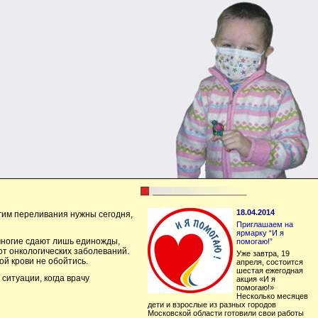
18.04.2014
гим переливания нужны сегодня,
Приглашаем на
ярмарку “И я
многие сдают лишь единожды,
помогаю!”
от онкологических заболеваний.
Уже завтра, 19
й крови не обойтись.
апреля, состоится
шестая ежегодная
ситуации, когда врачу
акция «И я
помогаю!»
Несколько месяцев
дети и взрослые из разных городов
Московской области готовили свои работы