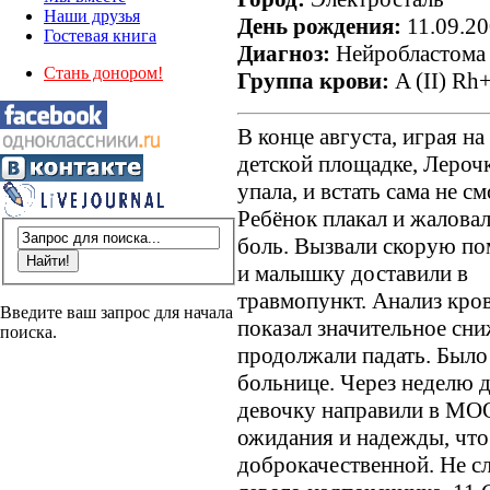
Наши друзья
День рождения:
11.09.2
Гостевая книга
Диагноз:
Нейробластома
Стань донором!
Группа крови:
A (II) Rh
В конце августа, играя на
детской площадке, Лероч
упала, и встать сама не см
Ребёнок плакал и жаловал
боль. Вызвали скорую п
и малышку доставили в
травмопункт. Анализ кро
Введите ваш запрос для начала
показал значительное сн
поиска.
продолжали падать. Было
больнице. Через неделю д
девочку направили в МО
ожидания и надежды, что
доброкачественной. Не с