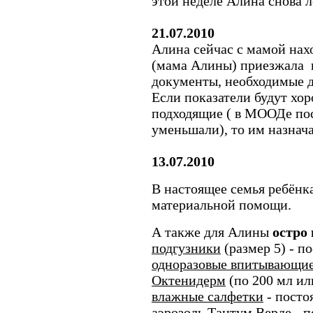
этой неделе Алина снова л
21.07.2010
Алина сейчас с мамой нах
(мама Алины) приезжала 
документы, необходимые д
Если показатели будут хо
подходящие ( в МООДе по
уменьшали), то им назнача
13.07.2010
В настоящее семья ребёнка
материальной помощи.
А также для Алины
остро
подгузники
(размер 5) - п
одноразовые впитывающие
Октенидерм
(по 200 мл или
влажные салфетки
- посто
аэрозоль Тантум Верде
- п