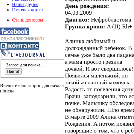
Наши друзья
День рождения:
Гостевая книга
04.03.2009
Диагноз:
Нефробластома
Стань донором!
Группа крови:
A (II) Rh+
Алинка любимый и
долгожданный ребёнок. В
семье уже было два пацана
а мама просто грезила
дочкой. И вот свершилось!
Появился маленький, но
такой желанный комочек.
Введите ваш запрос для начала
Радость от появления дочу
поиска.
Врачи заподозрили, что е
почке. Малышку обследова
не обнаружили. Шло врем
В марте 2009 Алина отмет
Рождения. А потом появил
говорящие о том, что с ре