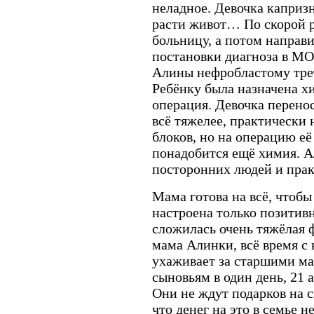
неладное. Девочка капризн
расти живот… По скорой р
больницу, а потом направ
постановки диагноза в МО
Алины нефробластому тре
Ребёнку была назначена х
операция. Девочка перен
всё тяжелее, практически 
блоков, но на операцию её 
понадобится ещё химия. А
посторонних людей и прак
Мама готова на всё, чтоб
настроена только позитивн
сложилась очень тяжёлая 
мама Алинки, всё время с 
ухаживает за старшими м
сыновьям в один день, 21 а
Они не ждут подарков на 
что денег на это в семье н