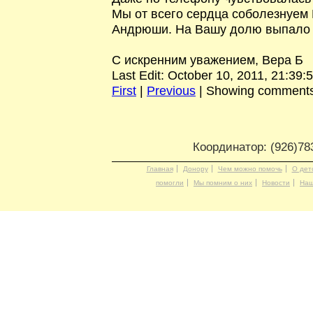
Мы от всего сердца соболезнуем
Андрюши. На Вашу долю выпало
С искренним уважением, Вера Б
Last Edit: October 10, 2011, 21:39:
First
|
Previous
| Showing comment
Координатор: (926)78
Главная
Донору
Чем можно помочь
О дет
помогли
Мы помним о них
Новости
Наш