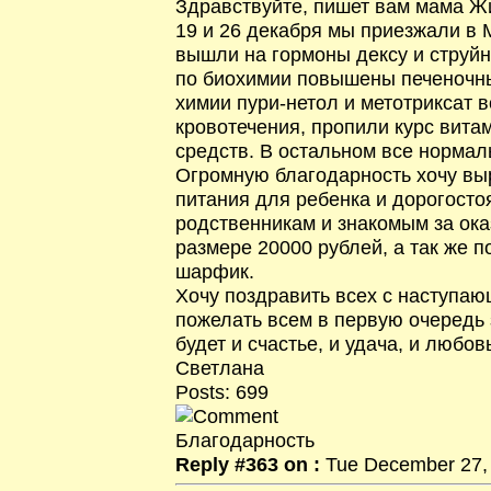
Здравствуйте, пишет вам мама Ж
19 и 26 декабря мы приезжали в
вышли на гормоны дексу и струйн
по биохимии повышены печеночны
химии пури-нетол и метотриксат 
кровотечения, пропили курс вит
средств. В остальном все нормал
Огромную благодарность хочу вы
питания для ребенка и дорогосто
родственникам и знакомым за ок
размере 20000 рублей, а так же 
шарфик.
Хочу поздравить всех с наступа
пожелать всем в первую очередь з
будет и счастье, и удача, и любов
Светлана
Posts: 699
Благодарность
Reply #363 on :
Tue December 27, 