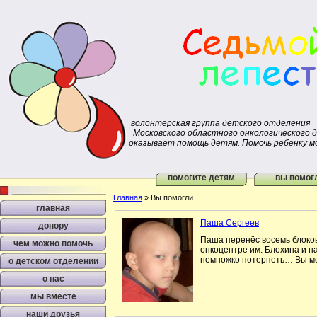
волонтерская группа детского отделения
Московского областного онкологического 
оказывает помощь детям. Помочь ребенку м
помогите детям
вы помог
Главная
»
Вы помогли
главная
Паша Сергеев
донору
Паша перенёс восемь блоков
чем можно помочь
онкоцентре им. Блохина и н
немножко потерпеть… Вы мо
о детском отделении
о нас
мы вместе
наши друзья