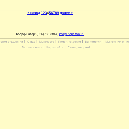
< назад
1
2
3
4
5
6
7
8
9
далее >
Координатор: (926)783-8844,
info@7lepestok.ru
тском отделении
О нас
Мы вместе
Помогите детям
Вы помогли
Мы помним о ни
Гостевая книга
Карта сайта
Стать донором!