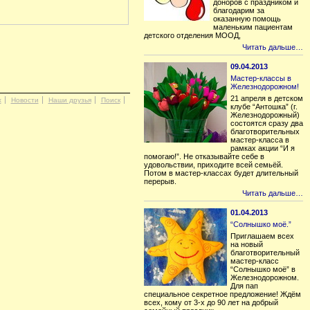
доноров с праздником и
благодарим за
оказанную помощь
маленьким пациентам
детского отделения МООД,
Читать дальше…
09.04.2013
Мастер-классы в
Железнодорожном!
21 апреля в детском
х
Новости
Наши друзья
Поиск
клубе “Антошка” (г.
Железнодорожный)
состоятся сразу два
благотворительных
мастер-класса в
рамках акции “И я
помогаю!”. Не отказывайте себе в
удовольствии, приходите всей семьёй.
Потом в мастер-классах будет длительный
перерыв.
Читать дальше…
01.04.2013
“Солнышко моё.”
Приглашаем всех
на новый
благотворительный
мастер-класс
“Солнышко моё” в
Железнодорожном.
Для пап
специальное секретное предложение! Ждём
всех, кому от 3-х до 90 лет на добрый