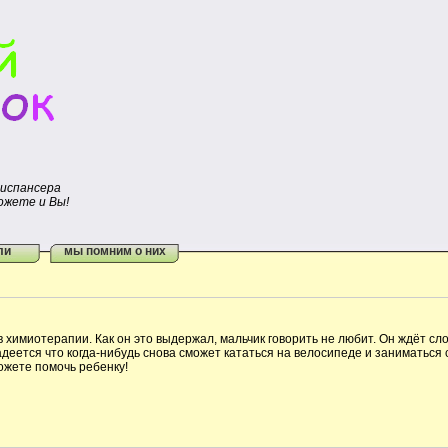
диспансера
ожете и Вы!
ли
мы помним о них
 химиотерапии. Как он это выдержал, мальчик говорить не любит. Он ждёт с
адеется что когда-нибудь снова сможет кататься на велосипеде и заниматься
жете помочь ребенку!