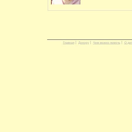
Главная
Донору
Чем можно помочь
О де