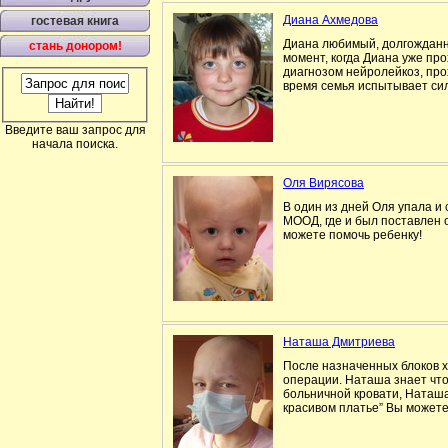
Диана Ахмедова
гостевая книга
Диана любимый, долгожданный
стань донором!
момент, когда Диана уже пр
диагнозом нейролейкоз, пр
время семья испытывает си
Введите ваш запрос для
начала поиска.
Оля Вирясова
В один из дней Оля упала и 
МООД, где и был поставлен 
можете помочь ребенку!
Наташа Дмитриева
После назначенных блоков х
операции. Наташа знает что 
больничной кровати, Наташа 
красивом платье” Вы можете