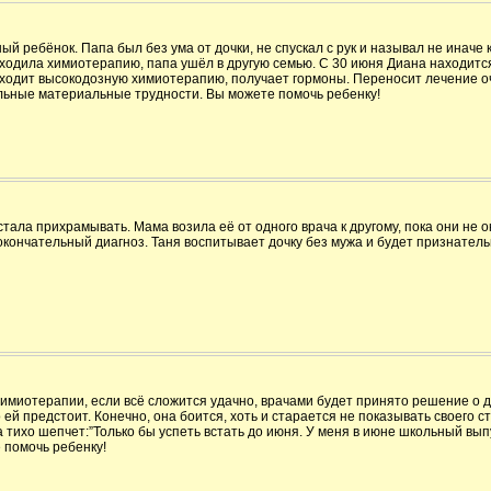
 ребёнок. Папа был без ума от дочки, не спускал с рук и называл не иначе к
оходила химиотерапию, папа ушёл в другую семью. С 30 июня Диана находится
оходит высокодозную химиотерапию, получает гормоны. Переносит лечение о
льные материальные трудности. Вы можете помочь ребенку!
стала прихрамывать. Мама возила её от одного врача к другому, пока они не 
окончательный диагноз. Таня воспитывает дочку без мужа и будет признател
имиотерапии, если всё сложится удачно, врачами будет принято решение о
ей предстоит. Конечно, она боится, хоть и старается не показывать своего 
тихо шепчет:”Только бы успеть встать до июня. У меня в июне школьный выпу
 помочь ребенку!