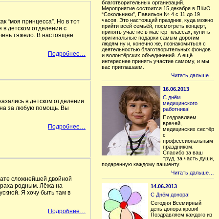
благотворительных организаций.
Мероприятие состоится 15 декабря в ПКиО
“Сокольники”, Павильон № 4 с 11 до 19
часов. Это настоящий праздник, куда можно
ак “моя принцесса”. Но в тот
прийти всей семьёй, посмотреть концерт,
 в детском отделении с
принять участие в мастер- классах, купить
чень тяжело. В настоящее
оригинальные подарки самым дорогим
людям ну и, конечно же, познакомиться с
деятельностью благотворительных фондов
Подробнее…
и волонтёрских объединений. А ещё
интереснее принять участие самому, и мы
вас приглашаем.
Читать дальше…
16.06.2013
С днём
оказались в детском отделении
медицинского
ьна за любую помощь. Вы
работника!
Поздравляем
врачей,
Подробнее…
медицинских сестёр
с
профессиональным
праздником.
Спасибо за ваш
труд, за часть души,
подаренную каждому пациенту.
Читать дальше…
 дате сложнейшей двойной
страха родным. Лёжа на
14.06.2013
скной. Я хочу быть там в
С Днём донора!
Сегодня Всемирный
день донора крови!
Подробнее…
Поздравляем каждого из