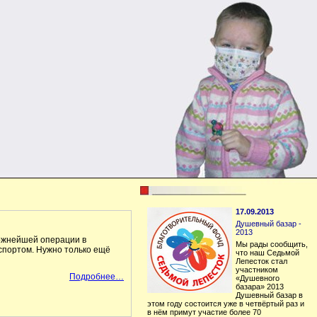
17.09.2013
Душевный базар -
2013
ложнейшей операции в
Мы рады сообщить,
 спортом. Нужно только ещё
что наш Седьмой
Лепесток стал
участником
Подробнее…
«Душевного
базара» 2013
Душевный базар в
этом году состоится уже в четвёртый раз и
в нём примут участие более 70