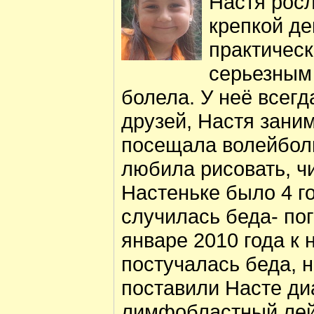
Настя росл
крепкой де
практичес
серьезным 
болела. У неё всег
друзей, Настя зани
посещала волейбол
любила рисовать, чи
Настеньке было 4 го
случилась беда- пог
январе 2010 года к 
постучалась беда, н
поставили Насте ди
лимфобластный лей