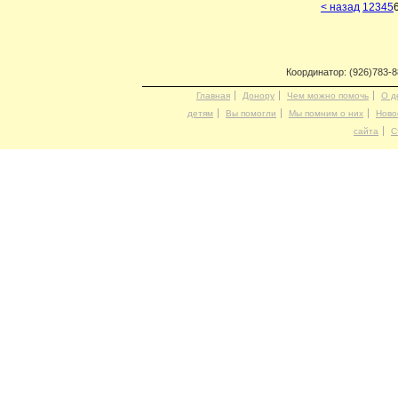
< назад
1
2
3
4
5
Координатор: (926)783-
Главная
Донору
Чем можно помочь
О д
детям
Вы помогли
Мы помним о них
Ново
сайта
С