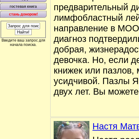
предварительный ди
гостевая книга
стань донором!
лимфобластный лей
направление в МОО
диагноз подтвердил
Введите ваш запрос для
начала поиска.
добрая, жизнерадос
девочка. Но, если д
книжек или пазлов,
усидчивой. Пазлы Я
двух лет. Вы можете
Настя Мат