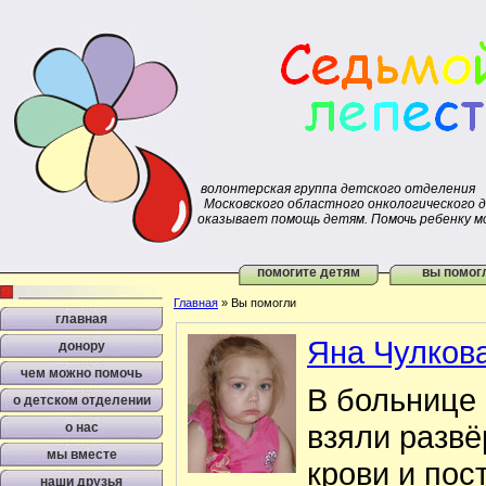
волонтерская группа детского отделения
Московского областного онкологического 
оказывает помощь детям. Помочь ребенку м
помогите детям
вы помог
Главная
»
Вы помогли
главная
Яна Чулков
донору
чем можно помочь
В больнице
о детском отделении
взяли развё
о нас
мы вместе
крови и пос
наши друзья